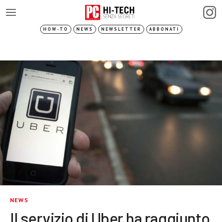
HOW-TO
NEWS
NEWSLETTER
ABBONATI
NEWS
Il servizio di Uber ha raggiunto