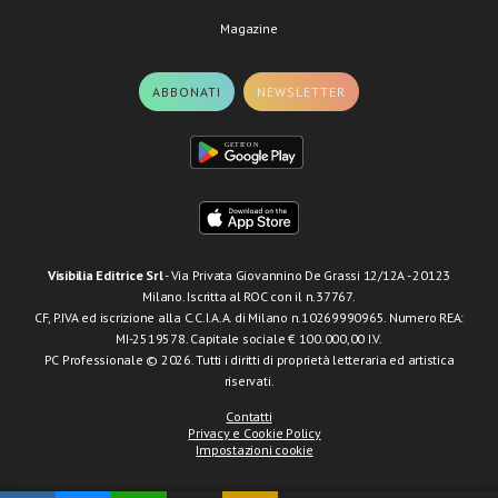
Magazine
ABBONATI
NEWSLETTER
Visibilia Editrice Srl
- Via Privata Giovannino De Grassi 12/12A - 20123
Milano. Iscritta al ROC con il n.37767.
CF, P.IVA ed iscrizione alla C.C.I.A.A. di Milano n.10269990965. Numero REA:
MI-2519578. Capitale sociale € 100.000,00 I.V.
PC Professionale © 2026. Tutti i diritti di proprietà letteraria ed artistica
riservati.
Contatti
Privacy e Cookie Policy
Impostazioni cookie