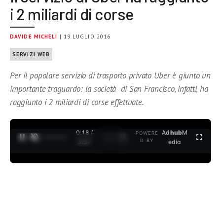
i 2 miliardi di corse
DAVIDE MICHELI
| 19 LUGLIO 2016
SERVIZI WEB
Per il popolare servizio di trasporto privato Uber è giunto un
importante traguardo: la società di San Francisco, infatti, ha
raggiunto i 2 miliardi di corse effettuate.
0:19 /
Ad
hub
M
POWERE
1
/
2
D BY
3:37
edia