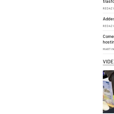
trasf
REDAZI
Addes
REDAZI
Come 
hosti
MARTIN
VID