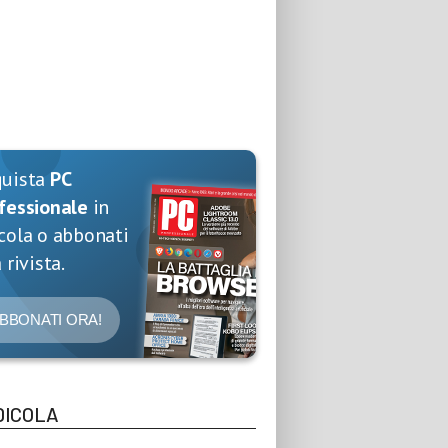
quista
PC
fessionale
in
cola o abbonati
 rivista.
BBONATI ORA!
DICOLA