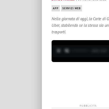
APP
SERVIZI WEB
Nella giornata di oggi, la Corte di 
Uber, stabilendo se la stessa sia 
trasporti.
0:04 / 3:37