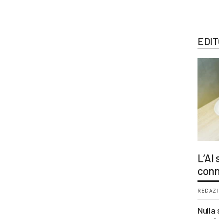
EDIT
L’AI
conn
REDAZI
Nulla 