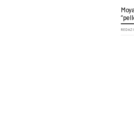
Moya
“pell
REDAZI