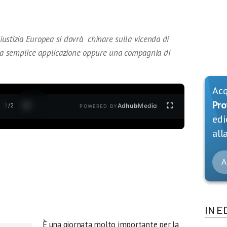
Giustizia Europea si dovrà chinare sulla vicenda di
una semplice applicazione oppure una compagnia di
Ac
Pro
1
/
2
Ad
hub
Media
POWERED BY
edi
alla
A
IN E
È una giornata molto importante per la