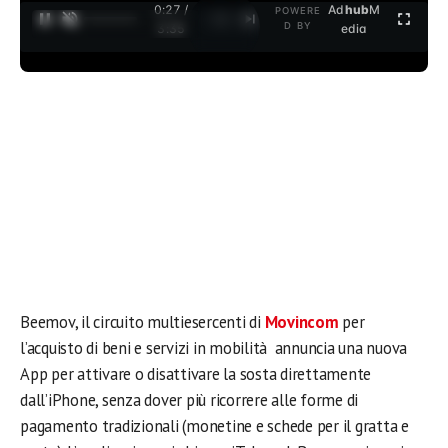
0:27 /
Ad
hub
M
POWERE
1
/
2
D BY
3:35
edia
Beemov, il circuito multiesercenti di
Movincom
per
l’acquisto di beni e servizi in mobilità annuncia una nuova
App per attivare o disattivare la sosta direttamente
dall’iPhone, senza dover più ricorrere alle forme di
pagamento tradizionali (monetine e schede per il gratta e