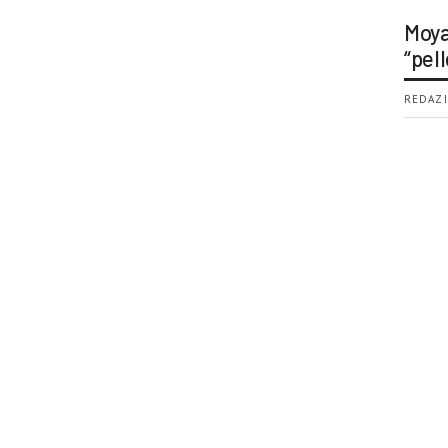
Moya
“pell
REDAZI