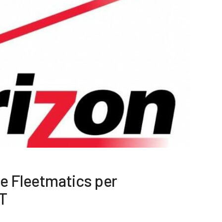
ce Fleetmatics per
oT