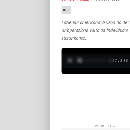
IOT
L’azienda americana Verizon ha deci
un’operazione volta ad individuare 
statunitense.
0:28 / 3:35