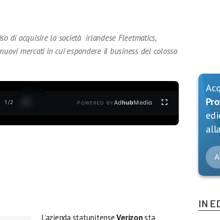
so di acquisire la società irlandese Fleetmatics,
nuovi mercati in cui espandere il business del colosso
Ac
Pro
1
/
2
Ad
hub
Media
POWERED BY
edi
alla
A
IN E
L’azienda statunitense
Verizon
sta