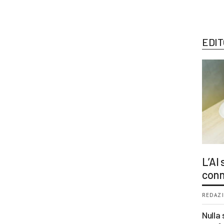
EDIT
L’AI
conn
REDAZI
Nulla 