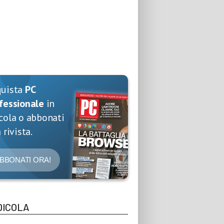
quista
PC
fessionale
in
cola o abbonati
 rivista.
BBONATI ORA!
DICOLA