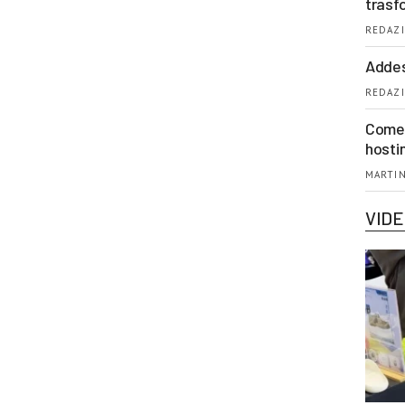
trasf
REDAZI
Addes
REDAZI
Come 
hosti
MARTIN
VID