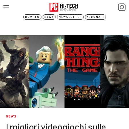
HOW-TO
NEWS
NEWSLETTER
ABBONATI
NEWS
I migliori videogiochi sulle