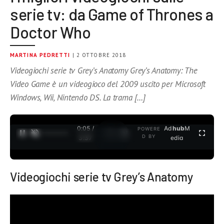
serie tv: da Game of Thrones a
Doctor Who
MARTINA PEDRETTI
| 2 OTTOBRE 2018
Videogiochi serie tv Grey’s Anatomy Grey’s Anatomy: The
Video Game è un videogioco del 2009 uscito per Microsoft
Windows, Wii, Nintendo DS. La trama […]
0:05 /
Ad
hub
M
POWERE
1
/
2
D BY
3:37
edia
Videogiochi serie tv Grey’s Anatomy