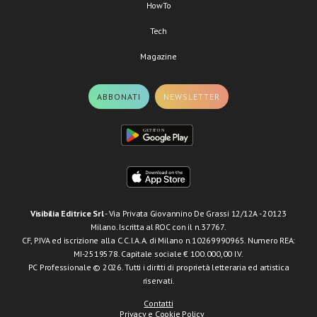
HowTo
Tech
Magazine
ABBONATI
NEWSLETTER
Visibilia Editrice Srl
- Via Privata Giovannino De Grassi 12/12A - 20123
Milano. Iscritta al ROC con il n.37767.
CF, P.IVA ed iscrizione alla C.C.I.A.A. di Milano n.10269990965. Numero REA:
MI-2519578. Capitale sociale € 100.000,00 I.V.
PC Professionale © 2026. Tutti i diritti di proprietà letteraria ed artistica
riservati.
Contatti
Privacy e Cookie Policy