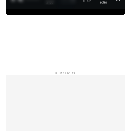
D BY
3:37
edia