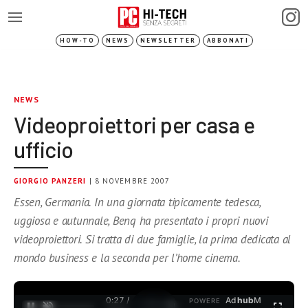
HOW-TO
NEWS
NEWSLETTER
ABBONATI
NEWS
Videoproiettori per casa e
ufficio
GIORGIO PANZERI
| 8 NOVEMBRE 2007
Essen, Germania. In una giornata tipicamente tedesca,
uggiosa e autunnale, Benq ha presentato i propri nuovi
videoproiettori. Si tratta di due famiglie, la prima dedicata al
mondo business e la seconda per l’home cinema.
0:27 /
Ad
hub
M
POWERE
1
/
2