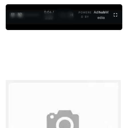
0:04 /
Ad
hub
M
POWERE
1
/
2
D BY
3:35
edia