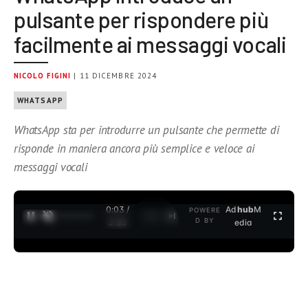
pulsante per rispondere più
facilmente ai messaggi vocali
NICOLO FIGINI
| 11 DICEMBRE 2024
WHATSAPP
WhatsApp sta per introdurre un pulsante che permette di
risponde in maniera ancora più semplice e veloce ai
messaggi vocali
0:04 /
Ad
hub
M
POWERE
1
/
2
D BY
3:35
edia