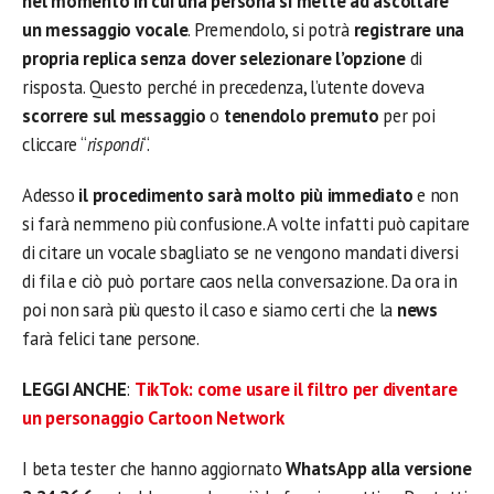
nel momento in cui una persona si mette ad ascoltare
un messaggio vocale
. Premendolo, si potrà
registrare una
propria replica senza dover selezionare l’opzione
di
risposta. Questo perché in precedenza, l’utente doveva
scorrere sul messaggio
o
tenendolo premuto
per poi
cliccare “
rispondi
“.
Adesso
il procedimento sarà molto più immediato
e non
si farà nemmeno più confusione. A volte infatti può capitare
di citare un vocale sbagliato se ne vengono mandati diversi
di fila e ciò può portare caos nella conversazione. Da ora in
poi non sarà più questo il caso e siamo certi che la
news
farà felici tane persone.
LEGGI ANCHE
:
TikTok: come usare il filtro per diventare
un personaggio Cartoon Network
I beta tester che hanno aggiornato
WhatsApp alla versione