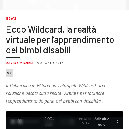
NEWS
Ecco Wildcard, la realtà
virtuale per l’apprendimento
dei bimbi disabili
DAVIDE MICHELI
| 5 AGOSTO 2016
VR
Il Politecnico di Milano ha sviluppato Wildcard, una
soluzione basata sulla realtà virtuale per facilitare
l’apprendimento da parte dei bimbi con disabilità .
0:03 /
Ad
hub
M
POWERE
1
/
2
D BY
3:37
edia