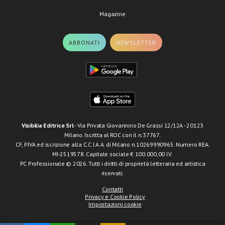
Magazine
ABBONATI
NEWSLETTER
Visibilia Editrice Srl
- Via Privata Giovannino De Grassi 12/12A - 20123
Milano. Iscritta al ROC con il n.37767.
CF, P.IVA ed iscrizione alla C.C.I.A.A. di Milano n.10269990965. Numero REA:
MI-2519578. Capitale sociale € 100.000,00 I.V.
PC Professionale © 2026. Tutti i diritti di proprietà letteraria ed artistica
riservati.
Contatti
Privacy e Cookie Policy
Impostazioni cookie