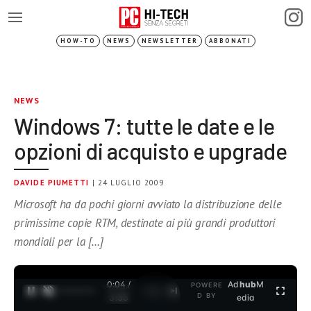
HOW-TO
NEWS
NEWSLETTER
ABBONATI
NEWS
Windows 7: tutte le date e le
opzioni di acquisto e upgrade
DAVIDE PIUMETTI
| 24 LUGLIO 2009
Microsoft ha da pochi giorni avviato la distribuzione delle
primissime copie RTM, destinate ai più grandi produttori
mondiali per la […]
0:04 /
Ad
hub
M
POWERE
1
/
2
D BY
3:35
edia