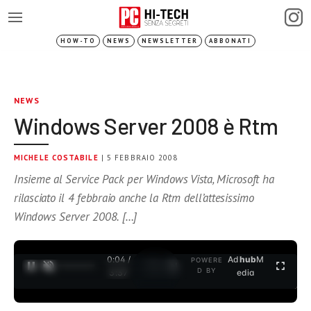
HOW-TO
NEWS
NEWSLETTER
ABBONATI
NEWS
Windows Server 2008 è Rtm
MICHELE COSTABILE
| 5 FEBBRAIO 2008
Insieme al Service Pack per Windows Vista, Microsoft ha
rilasciato il 4 febbraio anche la Rtm dell’attesissimo
Windows Server 2008. […]
0:04 /
Ad
hub
M
POWERE
1
/
2
D BY
3:37
edia