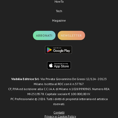
HowTo
Tech
Magazine
ABBONATI
NEWSLETTER
Visibilia Editrice Srl
- Via Privata Giovannino De Grassi 12/12A - 20123
Milano. Iscritta al ROC con il n.37767.
CF, P.IVA ed iscrizione alla C.C.I.A.A. di Milano n.10269990965. Numero REA:
MI-2519578. Capitale sociale € 100.000,00 I.V.
PC Professionale © 2026. Tutti i diritti di proprietà letteraria ed artistica
riservati.
Contatti
Privacy e Cookie Policy