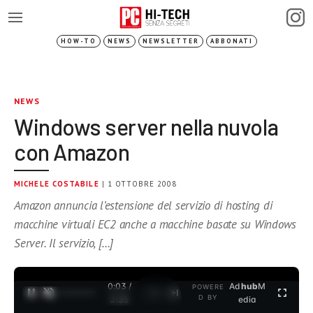
HOW-TO
NEWS
NEWSLETTER
ABBONATI
NEWS
Windows server nella nuvola
con Amazon
MICHELE COSTABILE
| 1 OTTOBRE 2008
Amazon annuncia l’estensione del servizio di hosting di
macchine virtuali EC2 anche a macchine basate su Windows
Server. Il servizio, […]
0:03 /
Ad
hub
M
POWERE
1
/
2
D BY
3:35
edia