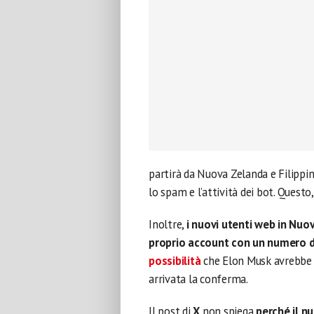
partirà da Nuova Zelanda e Filippin
lo spam e l’attività dei bot. Questo
Inoltre,
i nuovi utenti web in Nuov
proprio account con un numero d
possibilità
che Elon Musk avrebbe r
arrivata la conferma.
Il post di
X
non spiega
perché il n