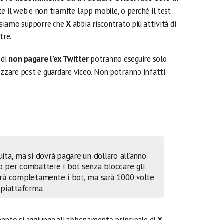
e il web e non tramite l’app mobile, o perché il test
ossiamo supporre che
X
abbia riscontrato più attività di
tre.
 di
non pagare l’ex Twitter
potranno eseguire solo
izzare post e guardare video. Non potranno infatti
uita, ma si dovrà pagare un dollaro all’anno
do per combattere i bot senza bloccare gli
rà completamente i bot, ma sarà 1000 volte
a piattaforma
.
to si aggiunge all’abbonamento principale di
X