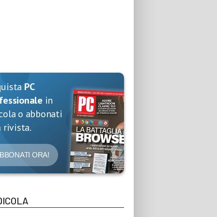
quista
PC
fessionale
in
cola o abbonati
 rivista.
BBONATI ORA!
DICOLA