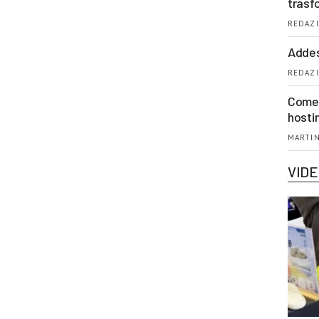
trasf
REDAZI
Addes
REDAZI
Come 
hosti
MARTIN
VID