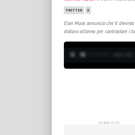
TWITTER
X
Elon Musk annuncia che X diventa a
dollaro all’anno per contrastare i b
0:04 / 3:37