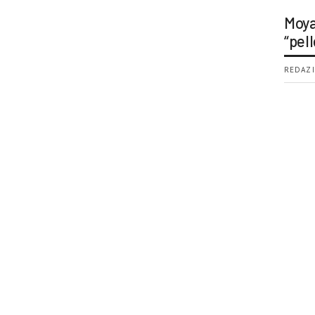
Moya
“pell
REDAZI