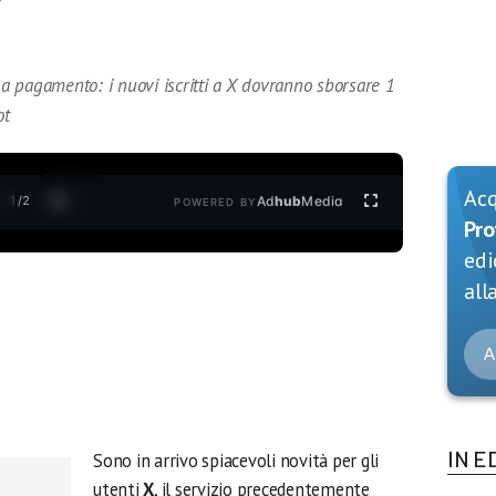
 pagamento: i nuovi iscritti a X dovranno sborsare 1
ot
Ac
1
/
2
Ad
hub
Media
POWERED BY
Pro
edi
alla
A
IN E
Sono in arrivo spiacevoli novità per gli
utenti
X
, il servizio precedentemente