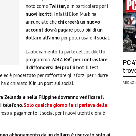
noto come
Twitter
, e in particolare per i
nuovi iscritti
. Infatti Elon Musk ha
annunciato che
chi creerà un nuovo
account dovrà pagare
poco più di
un
dollaro all’anno
per poter usare il social.
L’abbonamento fa parte del cosiddetto
programma “
Not A Bot
“,
per contrastare
PC 4
il diffondersi dei profili bot
. Il test
trov
e ed è progettato per rafforzare gli sforzi per ridurre
, ha dichiarato
X
in un post sul social.
REDAZI
a Zelanda e nelle Filippine dovranno verificare il
i telefono
.
Solo qualche giorno fa si parlava della
eso a pagamento il social per i nuovi utenti e ora è
uovo abbonamento da un dollaro è riservato solo ai