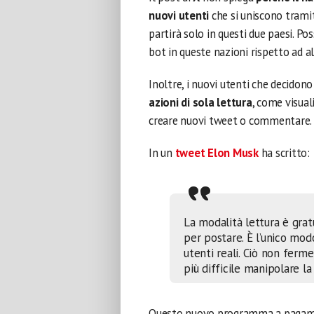
nuovi utenti
che si uniscono tramit
partirà solo in questi due paesi. P
bot in queste nazioni rispetto ad al
Inoltre, i nuovi utenti che decidono
azioni di sola lettura
, come visual
creare nuovi tweet o commentare.
In un
tweet Elon Musk
ha scritto:
La modalità lettura è grat
per postare. È l’unico mo
utenti reali.
Ciò non ferme
più difficile manipolare l
Questo nuovo programma a pagamen