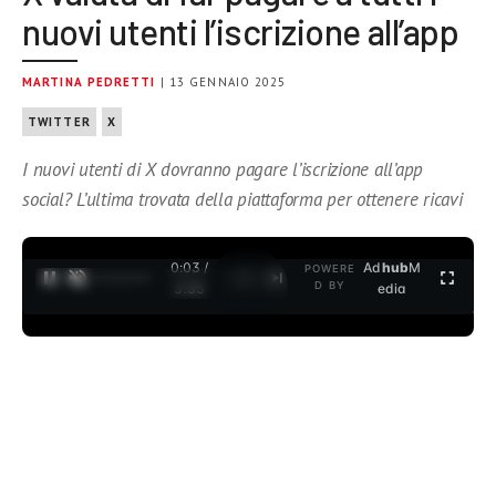
nuovi utenti l’iscrizione all’app
MARTINA PEDRETTI
| 13 GENNAIO 2025
TWITTER
X
I nuovi utenti di X dovranno pagare l’iscrizione all’app
social? L’ultima trovata della piattaforma per ottenere ricavi
0:04 /
Ad
hub
M
POWERE
1
/
2
D BY
3:35
edia