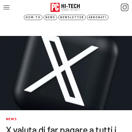
HOW-TO
NEWS
NEWSLETTER
ABBONATI
NEWS
X valuta di far pagare a tutti i