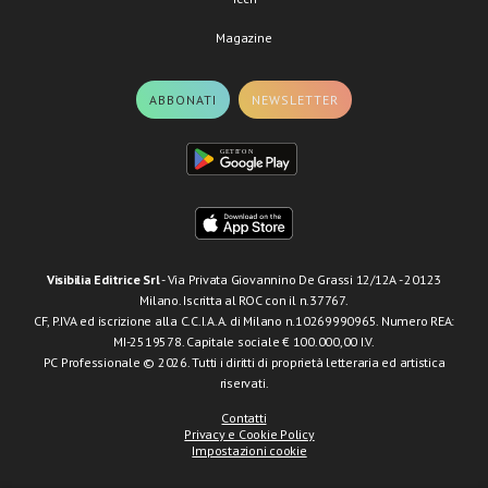
Magazine
ABBONATI
NEWSLETTER
Visibilia Editrice Srl
- Via Privata Giovannino De Grassi 12/12A - 20123
Milano. Iscritta al ROC con il n.37767.
CF, P.IVA ed iscrizione alla C.C.I.A.A. di Milano n.10269990965. Numero REA:
MI-2519578. Capitale sociale € 100.000,00 I.V.
PC Professionale © 2026. Tutti i diritti di proprietà letteraria ed artistica
riservati.
Contatti
Privacy e Cookie Policy
Impostazioni cookie