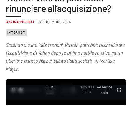
rinunciare all’acquisizione?
DAVIDE MICHELI
| 16 DICEMBRE 2016
INTERNET
Secondo alcune indiscrezioni, Verizon potrebbe riconsiderare
l’acquisizione di Yahoo dopo le ultime notizie relative ad un
ulteriore attacco hacker subito dalla società di Marissa
Mayer.
0:18 /
Ad
hub
M
POWERE
1
/
2
D BY
3:37
edia