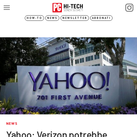
HOW-TO
NEWS
NEWSLETTER
ABBONATI
NEWS
Yahoo: Verizon potrebbe