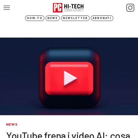
HOW-TO
NEWS
NEWSLETTER
ABBONATI
NEWS
YouTube frena i video AI: cosa