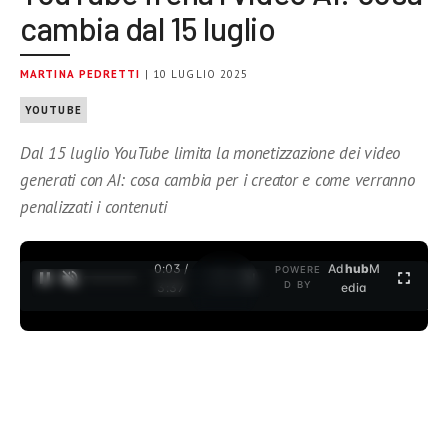
cambia dal 15 luglio
MARTINA PEDRETTI
| 10 LUGLIO 2025
YOUTUBE
Dal 15 luglio YouTube limita la monetizzazione dei video
generati con AI: cosa cambia per i creator e come verranno
penalizzati i contenuti
0:04 /
Ad
hub
M
POWERE
1
/
2
D BY
3:37
edia