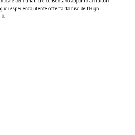
licare dei filmati che consentano appunto ai fruitori
iglior esperienza utente offerta dall’uso dell’High
li.