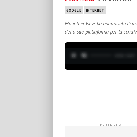
GOOGLE
INTERNET
Mountain View ha annunciato l’intr
della sua piattaforma per la condi
0:04 / 3:37