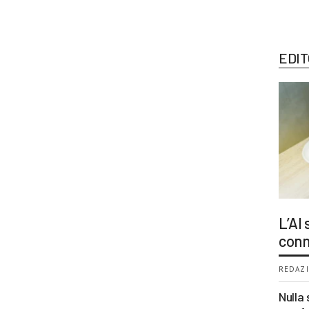
EDIT
L’AI
conn
REDAZI
Nulla 