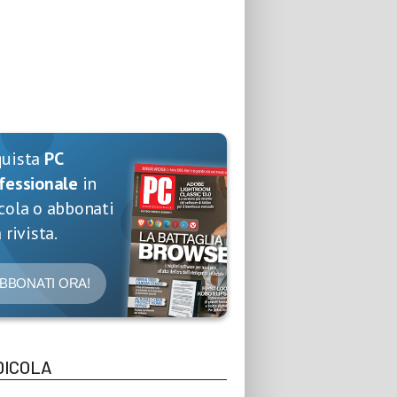
quista
PC
fessionale
in
cola o abbonati
 rivista.
BBONATI ORA!
DICOLA