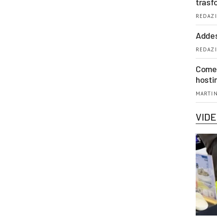
trasf
REDAZI
Addes
REDAZI
Come 
hosti
MARTIN
VID