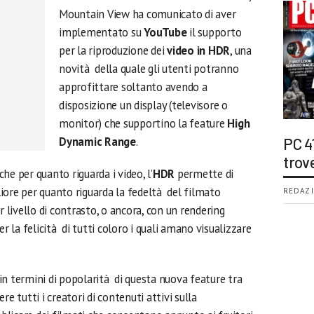
Mountain View ha comunicato di aver
implementato su
YouTube
il supporto
per la riproduzione dei
video in HDR
, una
novità della quale gli utenti potranno
approfittare soltanto avendo a
disposizione un display (televisore o
monitor) che supportino la feature
High
Dynamic Range
.
PC 4
trov
he per quanto riguarda i video, l’
HDR
permette di
iore per quanto riguarda la fedeltà del filmato
REDAZI
r livello di contrasto, o ancora, con un rendering
er la felicità di tutti coloro i quali amano visualizzare
in termini di popolarità di questa nuova feature tra
e tutti i creatori di contenuti attivi sulla