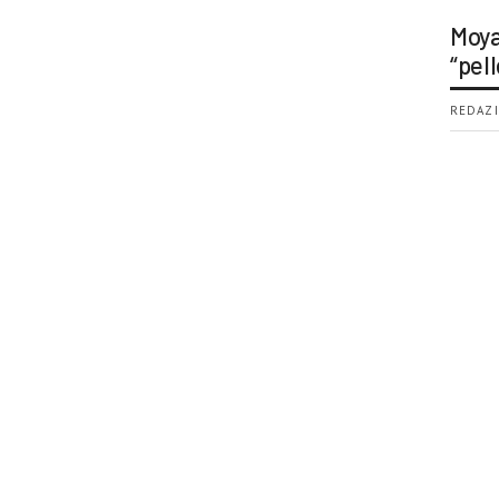
Moya
“pell
REDAZI