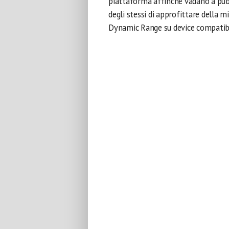
piattaforma affinché vadano a pubb
degli stessi di approfittare della m
Dynamic Range su device compatibi