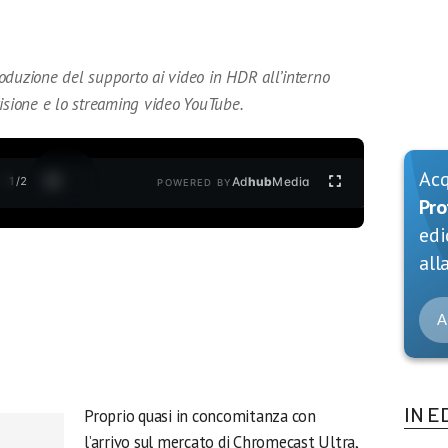
oduzione del supporto ai video in HDR all’interno
visione e lo streaming video YouTube.
Ac
1
/
2
Ad
hub
Media
POWERED BY
Pro
edi
alla
A
IN E
Proprio quasi in concomitanza con
l’arrivo sul mercato di Chromecast Ultra,