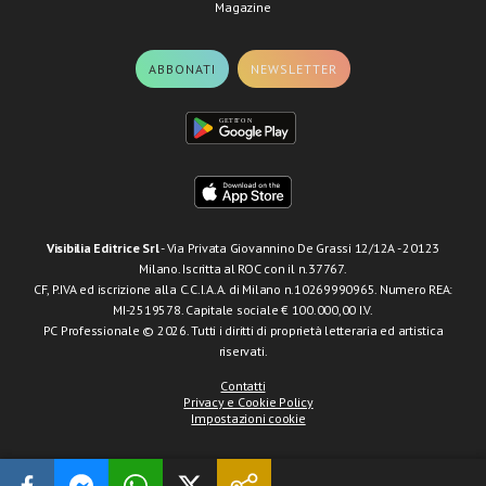
Magazine
ABBONATI
NEWSLETTER
Visibilia Editrice Srl
- Via Privata Giovannino De Grassi 12/12A - 20123
Milano. Iscritta al ROC con il n.37767.
CF, P.IVA ed iscrizione alla C.C.I.A.A. di Milano n.10269990965. Numero REA:
MI-2519578. Capitale sociale € 100.000,00 I.V.
PC Professionale © 2026. Tutti i diritti di proprietà letteraria ed artistica
riservati.
Contatti
Privacy e Cookie Policy
Impostazioni cookie