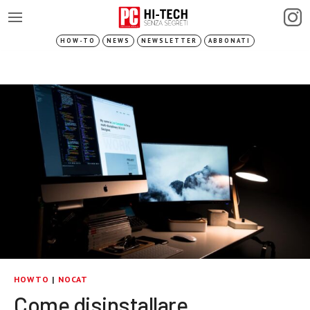
HOW-TO
NEWS
NEWSLETTER
ABBONATI
HOWTO
|
NOCAT
Come disinstallare