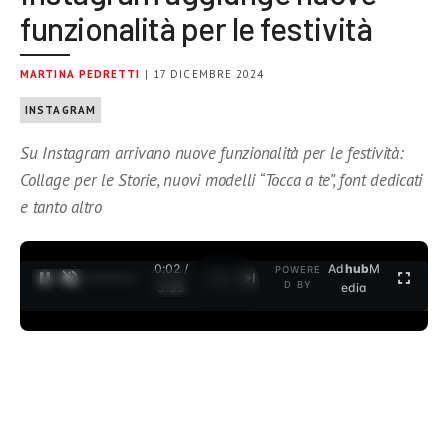
funzionalità per le festività
MARTINA PEDRETTI
| 17 DICEMBRE 2024
INSTAGRAM
Su Instagram arrivano nuove funzionalità per le festività:
Collage per le Storie, nuovi modelli “Tocca a te”, font dedicati
e tanto altro
0:03 /
Ad
hub
M
POWERE
1
/
2
D BY
3:35
edia