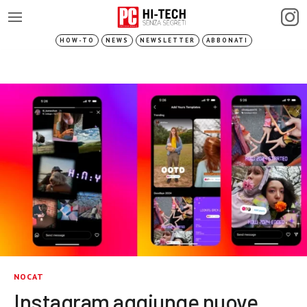
HOW-TO
NEWS
NEWSLETTER
ABBONATI
NOCAT
Instagram aggiunge nuove