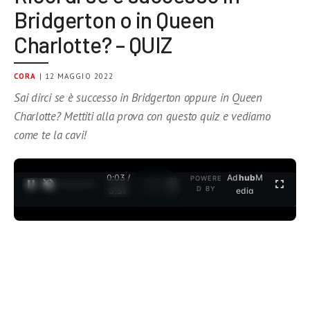
Bridgerton o in Queen
Charlotte? – QUIZ
CORA
| 12 MAGGIO 2022
Sai dirci se è successo in Bridgerton oppure in Queen
Charlotte? Mettiti alla prova con questo quiz e vediamo
come te la cavi!
0:04 /
Ad
hub
M
POWERE
1
/
2
D BY
3:37
edia