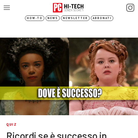
HOW-TO
NEWS
NEWSLETTER
ABBONATI
QUIZ
Ricordi se è successo in