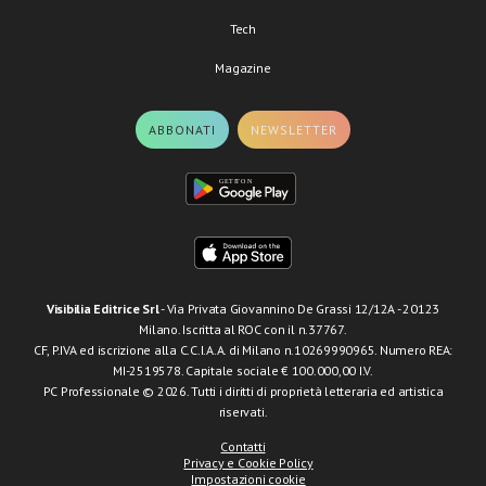
Tech
Magazine
ABBONATI
NEWSLETTER
Visibilia Editrice Srl
- Via Privata Giovannino De Grassi 12/12A - 20123
Milano. Iscritta al ROC con il n.37767.
CF, P.IVA ed iscrizione alla C.C.I.A.A. di Milano n.10269990965. Numero REA:
MI-2519578. Capitale sociale € 100.000,00 I.V.
PC Professionale © 2026. Tutti i diritti di proprietà letteraria ed artistica
riservati.
Contatti
Privacy e Cookie Policy
Impostazioni cookie