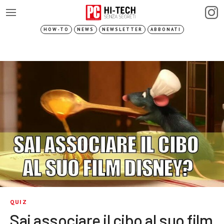
HOW-TO
NEWS
NEWSLETTER
ABBONATI
QUIZ
Sai associare il cibo al suo film