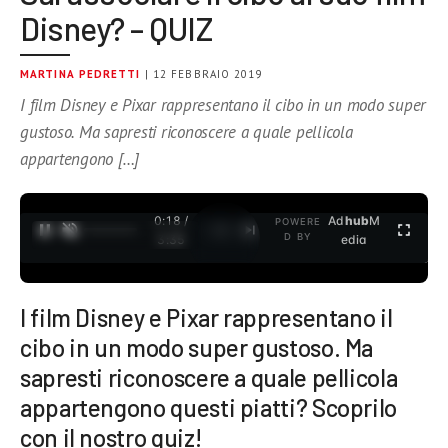
Disney? – QUIZ
MARTINA PEDRETTI
| 12 FEBBRAIO 2019
I film Disney e Pixar rappresentano il cibo in un modo super
gustoso. Ma sapresti riconoscere a quale pellicola
appartengono […]
0:18 /
Ad
hub
M
POWERE
1
/
2
D BY
3:35
edia
I film Disney e Pixar rappresentano il
cibo in un modo super gustoso. Ma
sapresti riconoscere a quale pellicola
appartengono questi piatti? Scoprilo
con il nostro quiz!