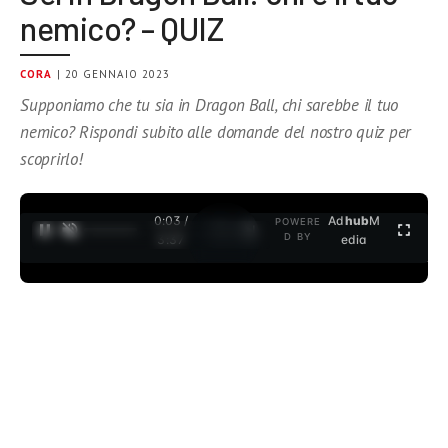
nemico? – QUIZ
CORA
| 20 GENNAIO 2023
Supponiamo che tu sia in Dragon Ball, chi sarebbe il tuo
nemico? Rispondi subito alle domande del nostro quiz per
scoprirlo!
0:03 /
Ad
hub
M
POWERE
1
/
2
D BY
3:37
edia