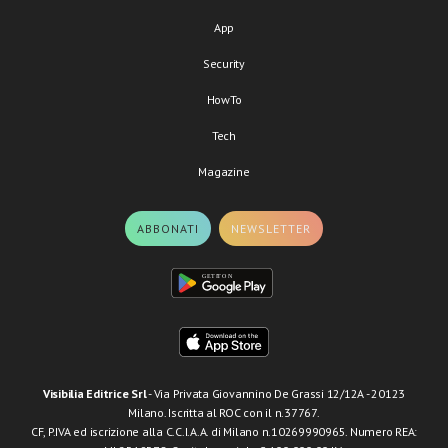
App
Security
HowTo
Tech
Magazine
ABBONATI
NEWSLETTER
Visibilia Editrice Srl
- Via Privata Giovannino De Grassi 12/12A - 20123
Milano. Iscritta al ROC con il n.37767.
CF, P.IVA ed iscrizione alla C.C.I.A.A. di Milano n.10269990965. Numero REA: