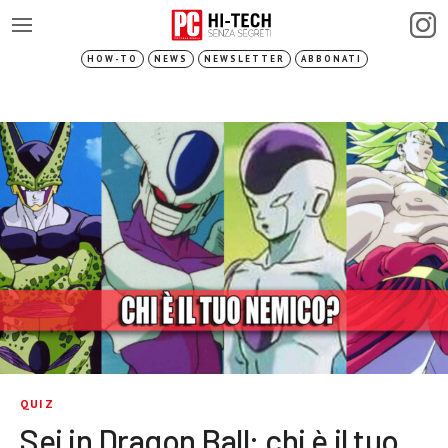
HOW-TO
NEWS
NEWSLETTER
ABBONATI
QUIZ
Sei in Dragon Ball: chi è il tuo