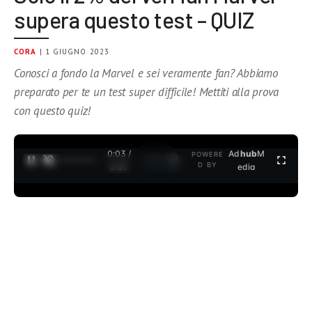
supera questo test – QUIZ
CORA
| 1 GIUGNO 2023
Conosci a fondo la Marvel e sei veramente fan? Abbiamo
preparato per te un test super difficile! Mettiti alla prova
con questo quiz!
0:03 /
Ad
hub
M
POWERE
1
/
2
D BY
3:37
edia