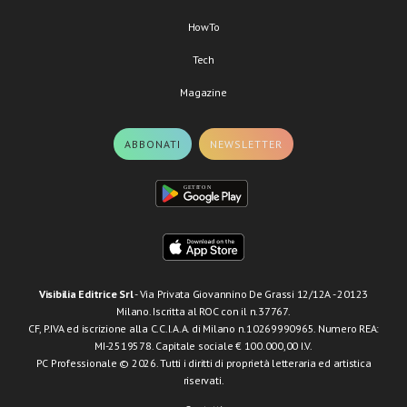
HowTo
Tech
Magazine
ABBONATI
NEWSLETTER
Visibilia Editrice Srl
- Via Privata Giovannino De Grassi 12/12A - 20123
Milano. Iscritta al ROC con il n.37767.
CF, P.IVA ed iscrizione alla C.C.I.A.A. di Milano n.10269990965. Numero REA:
MI-2519578. Capitale sociale € 100.000,00 I.V.
PC Professionale © 2026. Tutti i diritti di proprietà letteraria ed artistica
riservati.