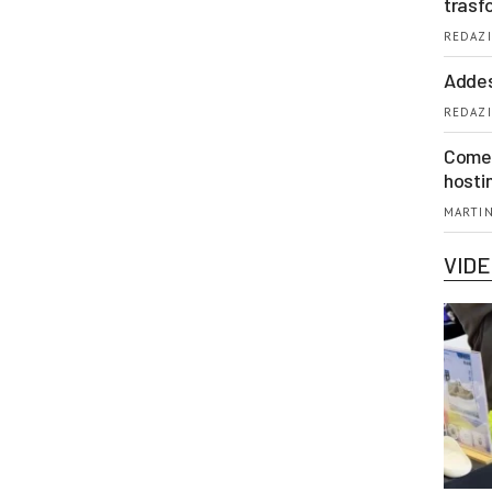
trasf
REDAZI
Addes
REDAZI
Come 
hosti
MARTIN
VID