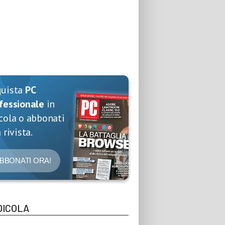
quista
PC
fessionale
in
cola o abbonati
 rivista.
BBONATI ORA!
DICOLA