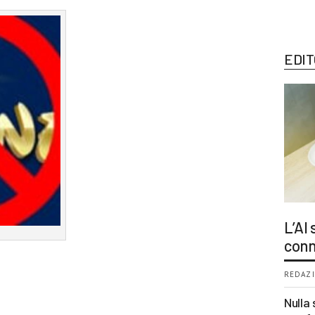
EDIT
L’AI
conn
REDAZI
Nulla 