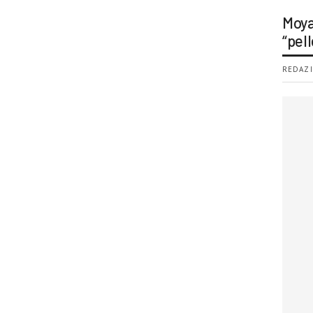
Moya
“pell
REDAZI