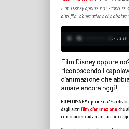
Film Disney oppure no? Scopri se s
altri film d’animazione che abbiam
0:05 / 3:35
Film Disney oppure no?
riconoscendo i capolavor
d’animazione che abbi
amare ancora oggi!
FILM DISNEY
oppure no? Sai distin
dagli altri
film d’animazione
che a
continuiamo ad amare ancora oggi