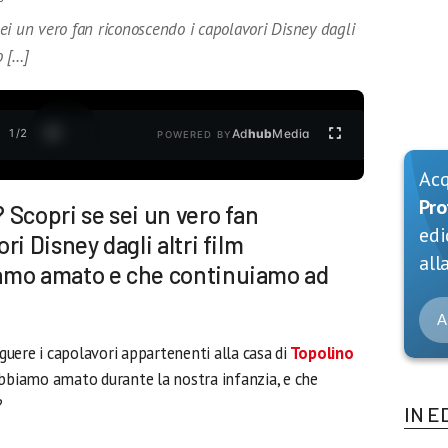
ei un vero fan riconoscendo i capolavori Disney dagli
o […]
1
/
2
Ad
hub
Media
POWERED BY
Ac
Pro
 Scopri se sei un vero fan
edi
i Disney dagli altri film
alla
amo amato e che continuiamo ad
A
guere i capolavori appartenenti alla casa di
Topolino
bbiamo amato durante la nostra infanzia, e che
?
IN E