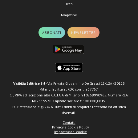
Tech
Magazine
ABBONATI
NEWSLETTER
Visibilia Editrice Srl
- Via Privata Giovannino De Grassi 12/12A - 20123
Milano. Iscritta al ROC con il n.37767.
CF, P.IVA ed iscrizione alla C.C.I.A.A. di Milano n.10269990965. Numero REA:
MI-2519578. Capitale sociale € 100.000,00 I.V.
PC Professionale © 2026. Tutti i diritti di proprietà letteraria ed artistica
riservati.
Contatti
Privacy e Cookie Policy
Impostazioni cookie