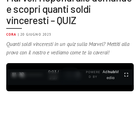
e scopri quanti soldi
vinceresti – QUIZ
CORA
| 20 GIUGNO 2023
Quanti soldi vinceresti in un quiz sulla Marvel? Mettiti alla
prova con il nostro e vediamo come te la caverai!
0:04 /
Ad
hub
M
POWERE
1
/
2
D BY
3:37
edia