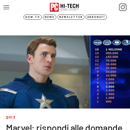
HOW-TO
NEWS
NEWSLETTER
ABBONATI
QUIZ
Marvel: rispondi alle domande