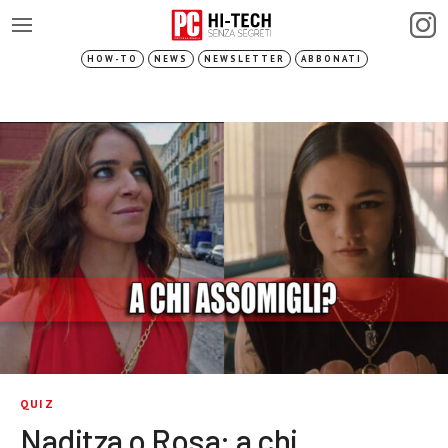
HOW-TO
NEWS
NEWSLETTER
ABBONATI
QUIZ
Naditza o Rosa: a chi