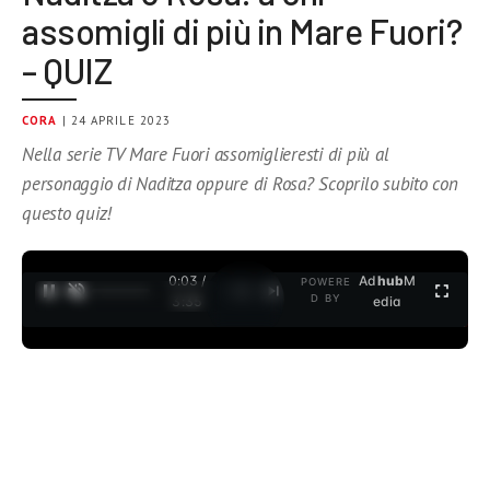
assomigli di più in Mare Fuori?
– QUIZ
CORA
| 24 APRILE 2023
Nella serie TV Mare Fuori assomiglieresti di più al
personaggio di Naditza oppure di Rosa? Scoprilo subito con
questo quiz!
0:04 /
Ad
hub
M
POWERE
1
/
2
D BY
3:35
edia