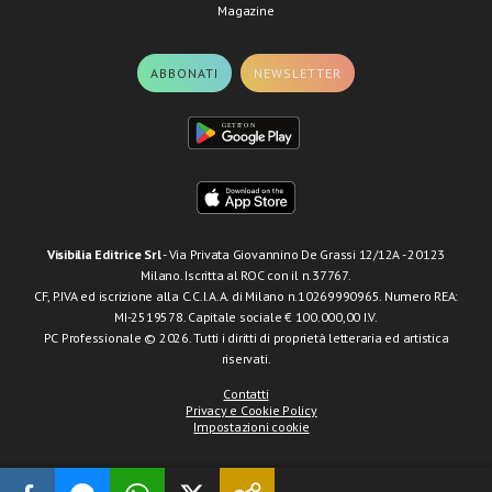
Magazine
ABBONATI
NEWSLETTER
Visibilia Editrice Srl
- Via Privata Giovannino De Grassi 12/12A - 20123
Milano. Iscritta al ROC con il n.37767.
CF, P.IVA ed iscrizione alla C.C.I.A.A. di Milano n.10269990965. Numero REA:
MI-2519578. Capitale sociale € 100.000,00 I.V.
PC Professionale © 2026. Tutti i diritti di proprietà letteraria ed artistica
riservati.
Contatti
Privacy e Cookie Policy
Impostazioni cookie