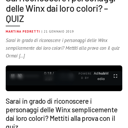
delle Winx dai loro colori? –
QUIZ
MARTINA PEDRETTI
| 21 GENNAIO 2019
Sarai in grado di riconoscere i personaggi delle Winx
semplicemente dai loro colori? Mettiti alla prova con il quiz
Ormai […]
0:18 /
Ad
hub
M
POWERE
1
/
2
D BY
3:37
edia
Sarai in grado di riconoscere i
personaggi delle Winx semplicemente
dai loro colori? Mettiti alla prova con il
quiz