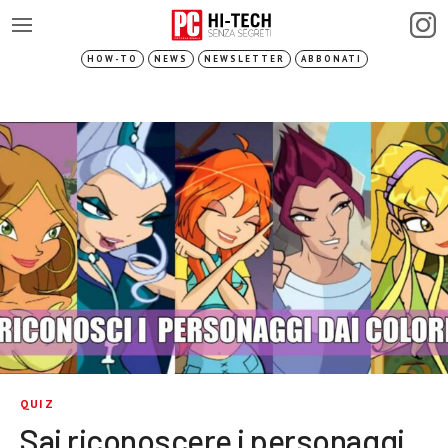
HOW-TO
NEWS
NEWSLETTER
ABBONATI
QUIZ
Sai riconoscere i personaggi