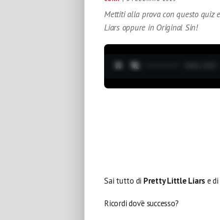
Mettiti alla prova con questo quiz e
Liars oppure in Original Sin!
0:04 / 3:37
Sai tutto di
Pretty Little Liars
e d
Ricordi dov’è successo?