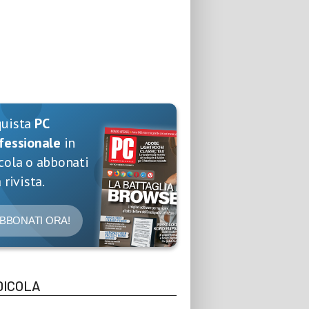
quista
PC
fessionale
in
cola o abbonati
 rivista.
BBONATI ORA!
DICOLA