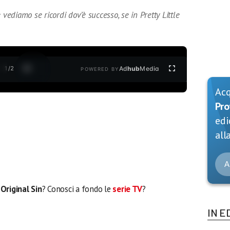
 vediamo se ricordi dov’è successo, se in Pretty Little
1
/
2
Ad
hub
Media
POWERED BY
Ac
Pro
edi
alla
A
i
Original Sin
? Conosci a fondo le
serie TV
?
IN E