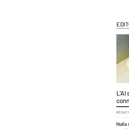
EDIT
L’AI
conn
REDAZI
Nulla 