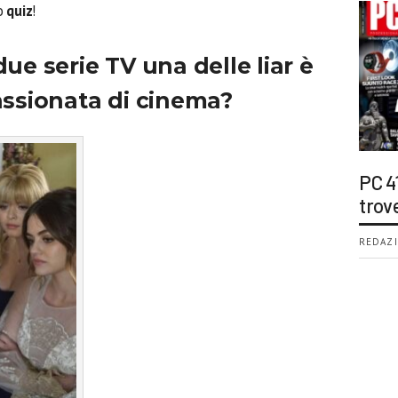
to
quiz
!
due serie TV una delle liar è
ssionata di cinema?
PC 4
trov
REDAZI