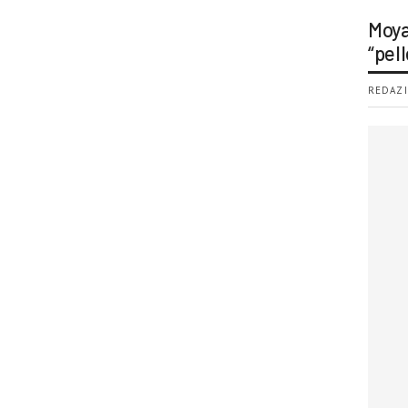
Moya
“pell
REDAZI