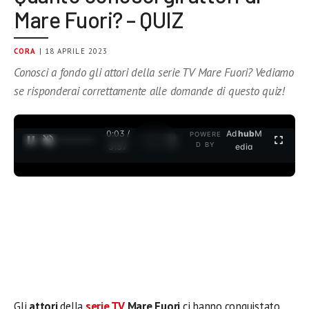
Mare Fuori? – QUIZ
CORA
| 18 APRILE 2023
Conosci a fondo gli attori della serie TV Mare Fuori? Vediamo
se risponderai correttamente alle domande di questo quiz!
0:03 /
Ad
hub
M
POWERE
1
/
2
D BY
3:37
edia
Gli
attori
della
serie TV
Mare Fuori
ci hanno conquistato