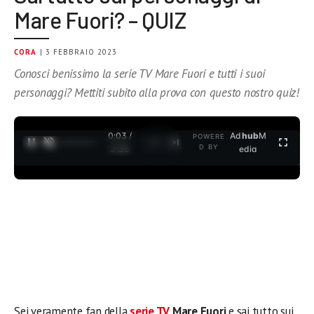
Mare Fuori? – QUIZ
CORA
| 3 FEBBRAIO 2023
Conosci benissimo la serie TV Mare Fuori e tutti i suoi
personaggi? Mettiti subito alla prova con questo nostro quiz!
0:03 /
Ad
hub
M
POWERE
1
/
2
D BY
3:35
edia
Sei veramente fan della
serie TV
Mare Fuori
e sai tutto sui