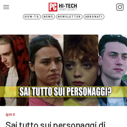
HOW-TO
NEWS
NEWSLETTER
ABBONATI
QUIZ
Sai tutto sui personaggi di