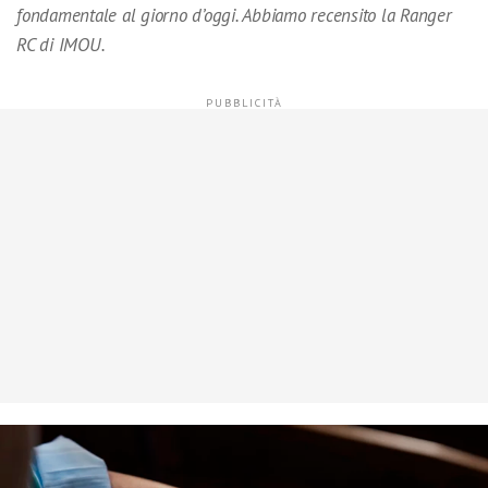
fondamentale al giorno d’oggi. Abbiamo recensito la Ranger
RC di IMOU.