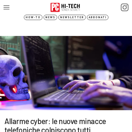
HOW-TO
NEWS
NEWSLETTER
ABBONATI
Allarme cyber: le nuove minacce
telefoniche colpiscono tutti