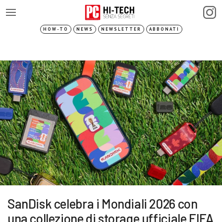
HOW-TO
NEWS
NEWSLETTER
ABBONATI
SanDisk celebra i Mondiali 2026 con
una collezione di storage ufficiale FIFA