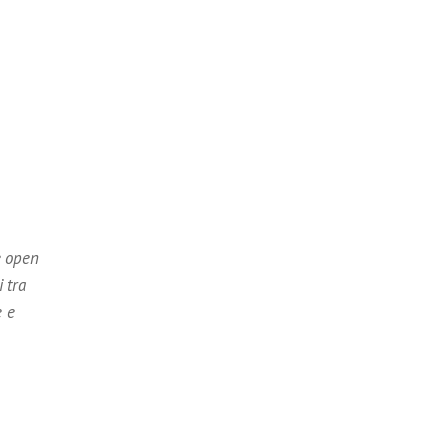
e open
 tra
e e