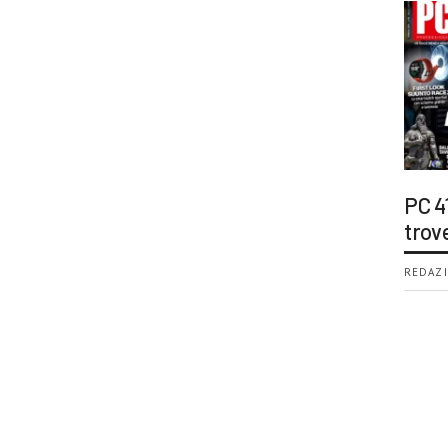
PC 4
trov
REDAZI