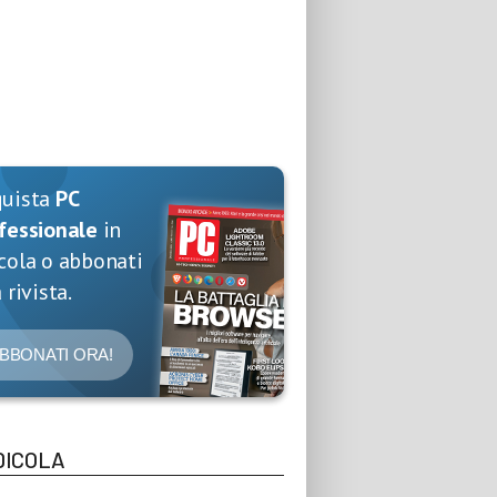
quista
PC
fessionale
in
cola o abbonati
 rivista.
BBONATI ORA!
DICOLA