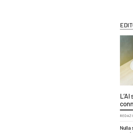
EDIT
L’AI
conn
REDAZI
Nulla 