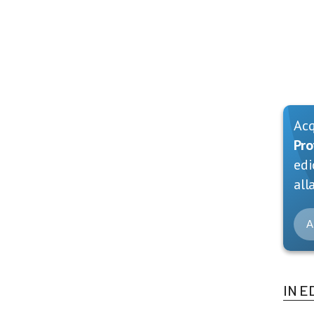
Ac
Pro
edi
alla
A
IN E