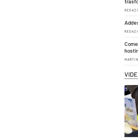
trasf
REDAZI
Addes
REDAZI
Come 
hosti
MARTIN
VID