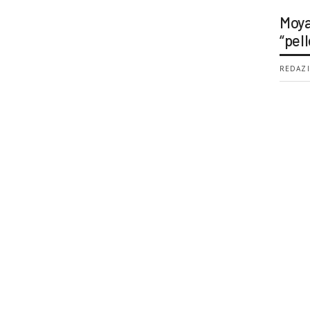
Moya
“pell
REDAZI