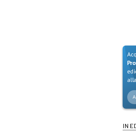
Ac
Pro
edi
alla
A
IN E