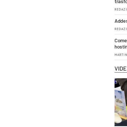
trasf
REDAZI
Addes
REDAZI
Come 
hosti
MARTIN
VID