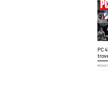
PC 4
trov
REDAZI