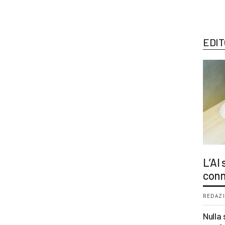
EDIT
L’AI
conn
REDAZI
Nulla 