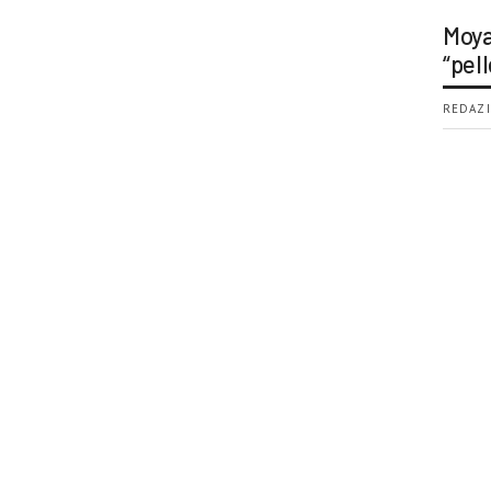
Moya
“pell
REDAZI