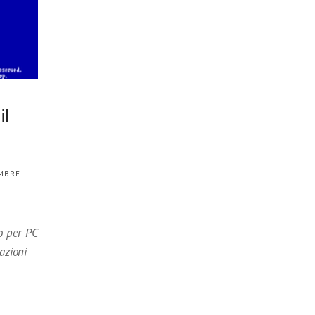
0
il
EMBRE
o per PC
azioni