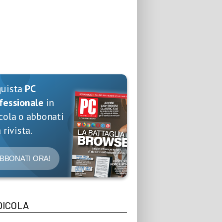
quista
PC
fessionale
in
cola o abbonati
 rivista.
BBONATI ORA!
DICOLA