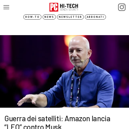
HOW-TO
NEWS
NEWSLETTER
ABBONATI
Guerra dei satelliti: Amazon lancia
“LEO” contro Musk