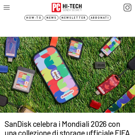
HOW-TO
NEWS
NEWSLETTER
ABBONATI
SanDisk celebra i Mondiali 2026 con
una collezione di storage ufficiale FIFA