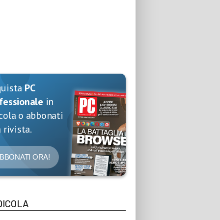
quista
PC
fessionale
in
cola o abbonati
 rivista.
BBONATI ORA!
DICOLA