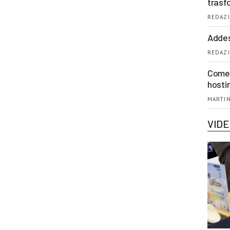
trasf
REDAZI
Addes
REDAZI
Come 
hosti
MARTIN
VID