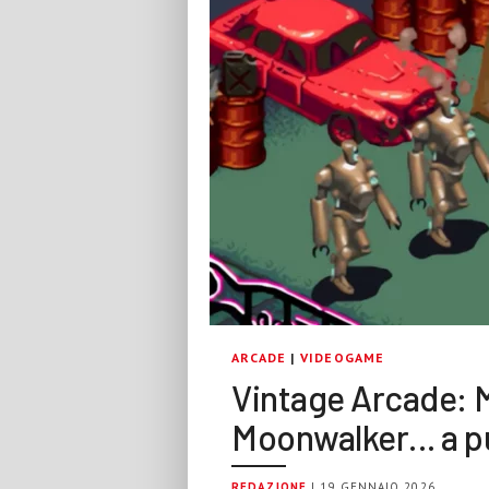
ARCADE
|
VIDEOGAME
Vintage Arcade: 
Moonwalker… a p
REDAZIONE
| 19 GENNAIO 2026