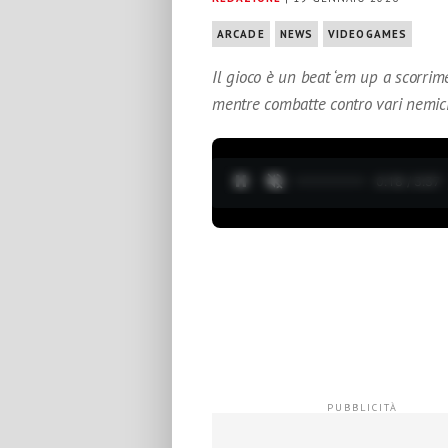
ARCADE
NEWS
VIDEOGAMES
Il gioco è un beat ‘em up a scorrim
mentre combatte contro vari nemici
0:20 / 3:37