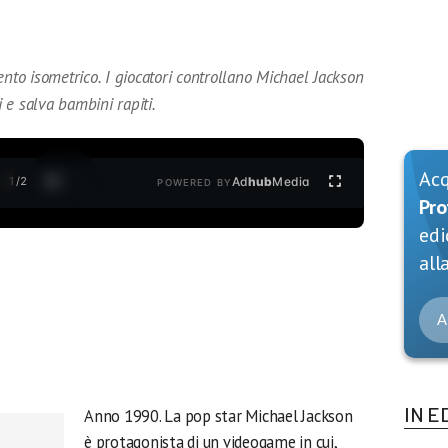
ento isometrico. I giocatori controllano Michael Jackson
 e salva bambini rapiti.
Ac
1
/
2
Ad
hub
Media
POWERED BY
Pro
edi
alla
A
IN E
Anno 1990. La pop star Michael Jackson
è protagonista di un videogame in cui,