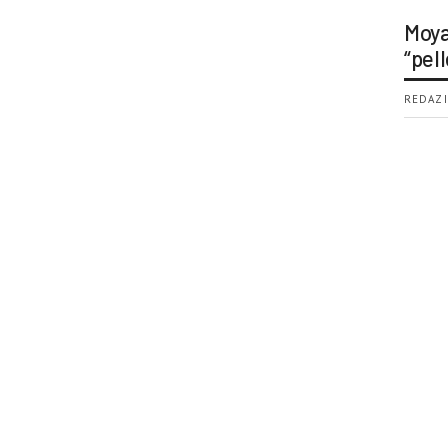
Moya
“pell
REDAZI