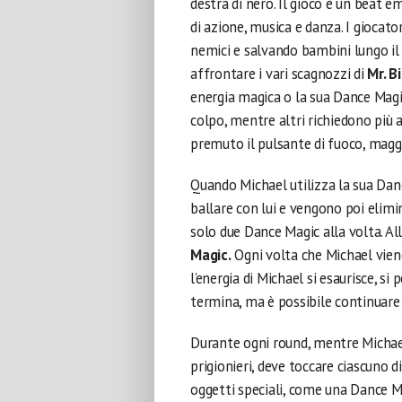
destra di nero. Il gioco è un beat
di azione, musica e danza. I giocat
nemici e salvando bambini lungo il
affrontare i vari scagnozzi di
Mr. B
energia magica o la sua Dance Magi
colpo, mentre altri richiedono più a
premuto il pulsante di fuoco, maggi
Quando Michael utilizza la sua Danc
ballare con lui e vengono poi elimi
solo due Dance Magic alla volta. All’
Magic.
Ogni volta che Michael viene 
l’energia di Michael si esaurisce, si
termina, ma è possibile continuare a
Durante ogni round, mentre Michael
prigionieri, deve toccare ciascuno d
oggetti speciali, come una Dance Ma