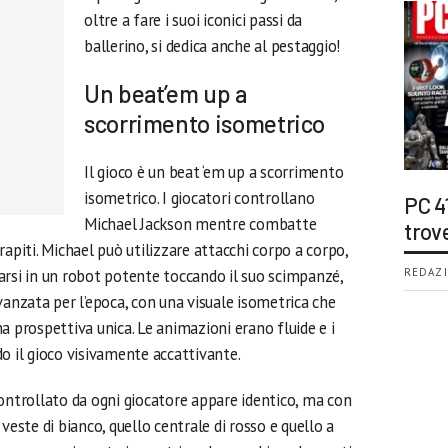
oltre a fare i suoi iconici passi da
ballerino, si dedica anche al pestaggio!
Un beat’em up a
scorrimento isometrico
Il gioco è un beat ‘em up a scorrimento
isometrico. I giocatori controllano
PC 4
Michael Jackson mentre combatte
trov
rapiti. Michael può utilizzare attacchi corpo a corpo,
arsi in un robot potente toccando il suo scimpanzé,
REDAZI
vanzata per l’epoca, con una visuale isometrica che
a prospettiva unica. Le animazioni erano fluide e i
o il gioco visivamente accattivante.
controllato da ogni giocatore appare identico, ma con
a veste di bianco, quello centrale di rosso e quello a