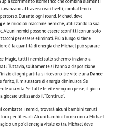
 ‘em up a scorrimento isometrico che combina elementi
ori avanzano attraverso vari livelli, combattendo
 percorso. Durante ogni round, Michael deve
ig
e le micidiali macchine nemiche, utilizzando la sua
c. Alcuni nemici possono essere sconfitti con un solo
ttacchi per essere eliminati. Più a lungo si tiene
ore è la quantità di energia che Michael può sparare.
e Magic, tutti i nemici sullo schermo iniziano a
nati. Tuttavia, solitamente si hanno a disposizione
inizio di ogni partita, si ricevono tre vite e una
Dance
ferito, il misuratore di energia diminuisce. Se
 perde una vita. Se tutte le vite vengono perse, il gioco
 giocare utilizzando il “Continue”.
 combatte i nemici, troverà alcuni bambini tenuti
i loro per liberarli. Alcuni bambini forniscono a Michael
gic o un po’ di energia vitale extra. Michael deve