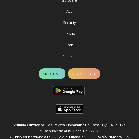
Software
App
Security
HowTo
Tech
Magazine
ABBONATI
NEWSLETTER
Visibilia Editrice Srl
- Via Privata Giovannino De Grassi 12/12A - 20123
Milano. Iscritta al ROC con il n.37767.
CF, P.IVA ed iscrizione alla C.C.I.A.A. di Milano n.10269990965. Numero REA: