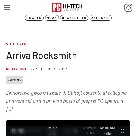
HOW-TO
NEWS
NEWSLETTER
ABBONATI
VIDEOGAME
Arriva Rocksmith
REDAZIONE
| 27 SETTEMBRE 2012
GAMING
L’innovativo gioco musicale di Ubisoft consente di collegare
una vera chitarra o un vero basso al proprio PC, oppure a
[…]
0:03 /
Ad
hub
M
POWERE
1
/
2
D BY
3:35
edia