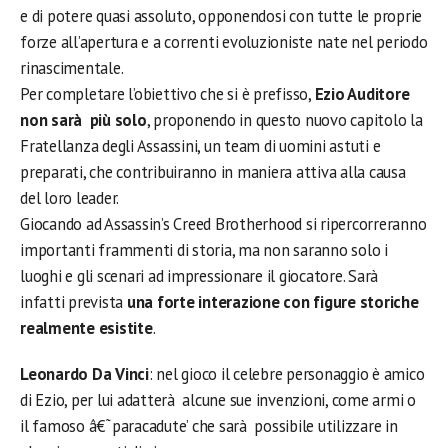
e di potere quasi assoluto, opponendosi con tutte le proprie
forze all’apertura e a correnti evoluzioniste nate nel periodo
rinascimentale.
Per completare l’obiettivo che si è prefisso,
Ezio Auditore
non sarà più solo
, proponendo in questo nuovo capitolo la
Fratellanza degli Assassini, un team di uomini astuti e
preparati, che contribuiranno in maniera attiva alla causa
del loro leader.
Giocando ad Assassin’s Creed Brotherhood si ripercorreranno
importanti frammenti di storia, ma non saranno solo i
luoghi e gli scenari ad impressionare il giocatore. Sarà
infatti prevista
una forte interazione con figure storiche
realmente esistite
.
Leonardo Da Vinci
: nel gioco il celebre personaggio è amico
di Ezio, per lui adatterà alcune sue invenzioni, come armi o
il famoso â€˜paracadute’ che sarà possibile utilizzare in