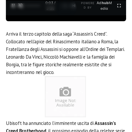
0:04 /
Ad
hub
M
POWERE
1
/
2
D BY
3:35
edia
Arriva il terzo capitolo della saga “Assassin’s Creed”.
Collocato nell’apice del Rinascimento italiano a Roma, la
Fratellanza degli Assassini si oppone all’Ordine dei Templari.
Leonardo Da Vinci, Niccolò Machiavelli e la famiglia dei
Borgia, tra le figure storiche realmente esistite che si
incontreranno nel gioco.
Ubisoft ha annunciato l’imminente uscita di
Assassin’s
Creed Brotherhood
, il prossimo episodio della celebre serie