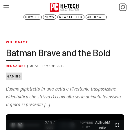
HOW-TO
NEWS
NEWSLETTER
ABBONATI
VIDEOGAME
Batman Brave and the Bold
REDAZIONE
| 30 SETTEMBRE 2010
GAMING
L’uomo pipistrello in una bella e divertente trasposizione
videoludica che strizza l’occhio alla serie animata televisiva.
Il gioco si presenta […]
0:18 /
Ad
hub
M
POWERE
1
/
2
D BY
3:37
edia