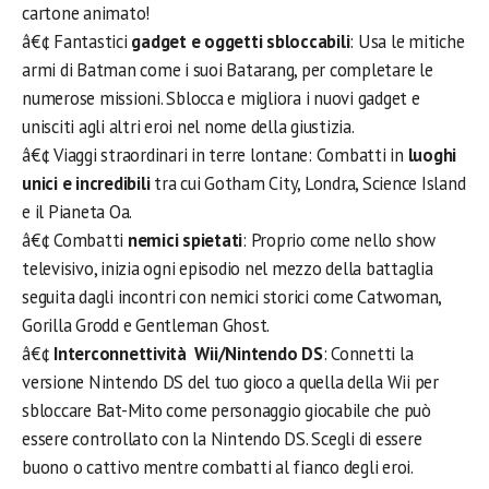
cartone animato!
â€¢ Fantastici
gadget e oggetti sbloccabili
: Usa le mitiche
armi di Batman come i suoi Batarang, per completare le
numerose missioni. Sblocca e migliora i nuovi gadget e
unisciti agli altri eroi nel nome della giustizia.
â€¢ Viaggi straordinari in terre lontane: Combatti in
luoghi
unici e incredibili
tra cui Gotham City, Londra, Science Island
e il Pianeta Oa.
â€¢ Combatti
nemici spietati
: Proprio come nello show
televisivo, inizia ogni episodio nel mezzo della battaglia
seguita dagli incontri con nemici storici come Catwoman,
Gorilla Grodd e Gentleman Ghost.
â€¢
Interconnettività Wii/Nintendo DS
: Connetti la
versione Nintendo DS del tuo gioco a quella della Wii per
sbloccare Bat-Mito come personaggio giocabile che può
essere controllato con la Nintendo DS. Scegli di essere
buono o cattivo mentre combatti al fianco degli eroi.