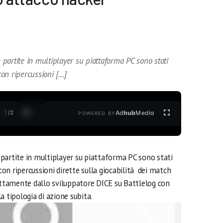
e partite in multiplayer su piattaforma PC sono stati
on ripercussioni […]
1
/
2
Ad
hub
Media
POWERED BY
e partite in multiplayer su piattaforma PC sono stati
n ripercussioni dirette sulla giocabilità dei match
rettamente dallo sviluppatore DICE su Battlelog con
a tipologia di azione subita.