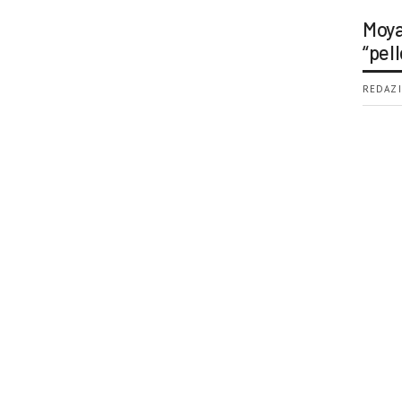
Moya
“pell
REDAZI