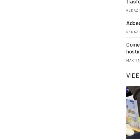
trasf
REDAZI
Addes
REDAZI
Come 
hosti
MARTIN
VID