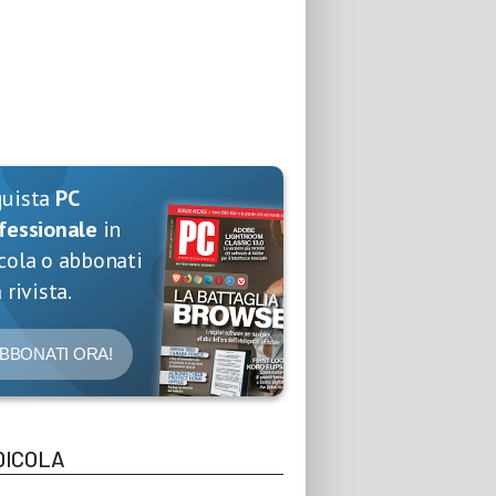
quista
PC
fessionale
in
cola o abbonati
 rivista.
BBONATI ORA!
DICOLA