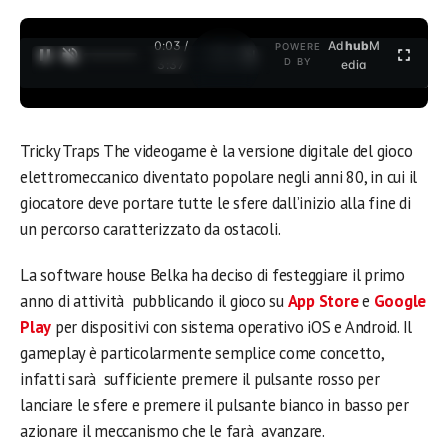
0:03 /
Ad
hub
M
POWERE
1
/
2
D BY
3:37
edia
Tricky Traps The videogame è la versione digitale del gioco
elettromeccanico diventato popolare negli anni 80, in cui il
giocatore deve portare tutte le sfere dall’inizio alla fine di
un percorso caratterizzato da ostacoli.
La software house Belka ha deciso di festeggiare il primo
anno di attività pubblicando il gioco su
App Store
e
Google
Play
per dispositivi con sistema operativo iOS e Android. Il
gameplay è particolarmente semplice come concetto,
infatti sarà sufficiente premere il pulsante rosso per
lanciare le sfere e premere il pulsante bianco in basso per
azionare il meccanismo che le farà avanzare.