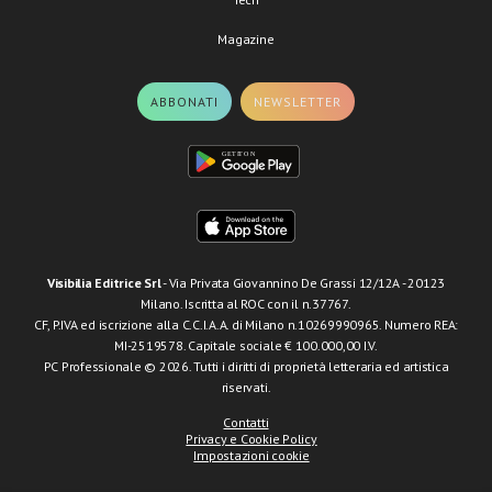
Magazine
ABBONATI
NEWSLETTER
Visibilia Editrice Srl
- Via Privata Giovannino De Grassi 12/12A - 20123
Milano. Iscritta al ROC con il n.37767.
CF, P.IVA ed iscrizione alla C.C.I.A.A. di Milano n.10269990965. Numero REA:
MI-2519578. Capitale sociale € 100.000,00 I.V.
PC Professionale © 2026. Tutti i diritti di proprietà letteraria ed artistica
riservati.
Contatti
Privacy e Cookie Policy
Impostazioni cookie