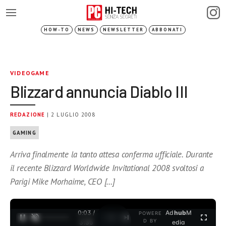
HOW-TO
NEWS
NEWSLETTER
ABBONATI
VIDEOGAME
Blizzard annuncia Diablo III
REDAZIONE
| 2 LUGLIO 2008
GAMING
Arriva finalmente la tanto attesa conferma ufficiale. Durante
il recente Blizzard Worldwide Invitational 2008 svoltosi a
Parigi Mike Morhaime, CEO […]
0:03 /
Ad
hub
M
POWERE
1
/
2
D BY
3:35
edia