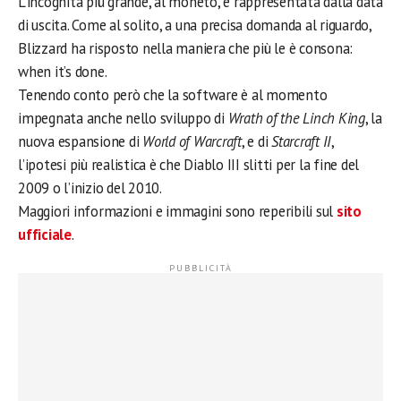
L’incognita più grande, al moneto, è rappresentata dalla data
di uscita. Come al solito, a una precisa domanda al riguardo,
Blizzard ha risposto nella maniera che più le è consona:
when it’s done.
Tenendo conto però che la software è al momento
impegnata anche nello sviluppo di
Wrath of the Linch King
, la
nuova espansione di
World of Warcraft
, e di
Starcraft II
,
l’ipotesi più realistica è che Diablo III slitti per la fine del
2009 o l’inizio del 2010.
Maggiori informazioni e immagini sono reperibili sul
sito
ufficiale
.