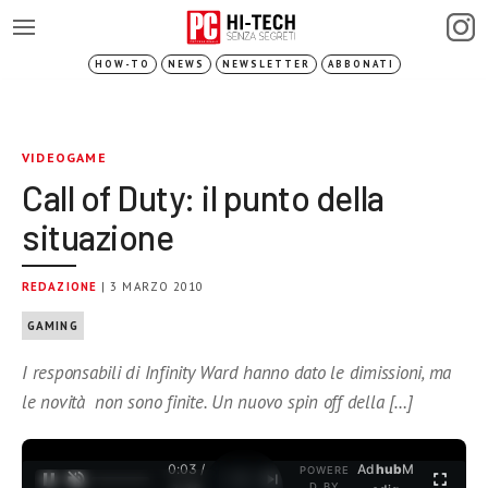
HOW-TO
NEWS
NEWSLETTER
ABBONATI
VIDEOGAME
Call of Duty: il punto della
situazione
REDAZIONE
| 3 MARZO 2010
GAMING
I responsabili di Infinity Ward hanno dato le dimissioni, ma
le novità non sono finite. Un nuovo spin off della […]
0:03 /
Ad
hub
M
POWERE
1
/
2
D BY