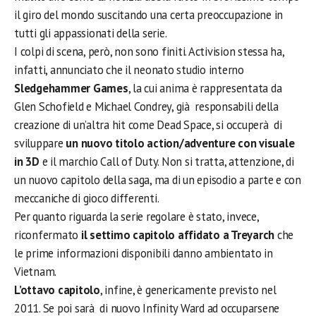
il giro del mondo suscitando una certa preoccupazione in
tutti gli appassionati della serie.
I colpi di scena, però, non sono finiti. Activision stessa ha,
infatti, annunciato che il neonato studio interno
Sledgehammer Games
, la cui anima è rappresentata da
Glen Schofield e Michael Condrey, già responsabili della
creazione di un’altra hit come Dead Space, si occuperà di
sviluppare
un nuovo titolo action/adventure con visuale
in 3D
e il marchio Call of Duty. Non si tratta, attenzione, di
un nuovo capitolo della saga, ma di un episodio a parte e con
meccaniche di gioco differenti.
Per quanto riguarda la serie regolare è stato, invece,
riconfermato
il settimo capitolo affidato a Treyarch
che
le prime informazioni disponibili danno ambientato in
Vietnam.
L’ottavo capitolo
, infine, è genericamente previsto nel
2011. Se poi sarà di nuovo Infinity Ward ad occuparsene