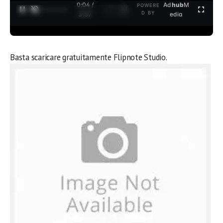
0:04 /
Ad
hub
M
POWERE
1
/
2
D BY
3:37
edia
Basta scaricare gratuitamente Flipnote Studio.