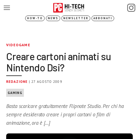
HOW-TO
NEWS
NEWSLETTER
ABBONATI
VIDEOGAME
Creare cartoni animati su
Nintendo Dsi?
REDAZIONE
| 27 AGOSTO 2009
GAMING
Basta scaricare gratuitamente Flipnote Studio. Per chi ha
sempre desiderato creare i propri cartoni o film di
animazione, ora è […]