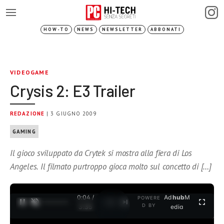
HOW-TO
NEWS
NEWSLETTER
ABBONATI
VIDEOGAME
Crysis 2: E3 Trailer
REDAZIONE
| 3 GIUGNO 2009
GAMING
Il gioco sviluppato da Crytek si mostra alla fiera di Los
Angeles. Il filmato purtroppo gioca molto sul concetto di […]
0:04 /
Ad
hub
M
POWERE
1
/
2
D BY
3:35
edia