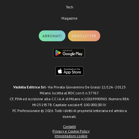
Tech
Magazine
ABBONATI
NEWSLETTER
Visibilia Editrice Srl
- Via Privata Giovannino De Grassi 12/12A - 20123
Milano. Iscritta al ROC con il n.37767.
CF, P.IVA ed iscrizione alla C.C.I.A.A. di Milano n.10269990965. Numero REA:
MI-2519578. Capitale sociale € 100.000,00 I.V.
PC Professionale © 2026. Tutti i diritti di proprietà letteraria ed artistica
riservati.
Contatti
Privacy e Cookie Policy
Impostazioni cookie