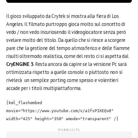
Il gioco sviluppato da Crytek si mostra alla fiera di Los
Angeles.
Il filmato purtroppo gioca molto sul concetto di
vedo / non vedo incuriosendo il videogiocatore senza però
svelare molto del titolo. Da quello che si riesce a scorgere
pare che la gestione del tempo atmosferico e delle fiamme
risulti oltremodo realistica, come del resto ci si aspetta dal
CryENGINE 3
. Resta ancora da capire se la versione Pc sarà
ottimizzata rispetto a quelle console o piuttosto non si
rivelerà un semplice porting come spesso e volentieri
accade per i titoli multipiattaforma.
[kml_flashembed
movie="https://www.youtube.com/v/a1fsPIXEQv8"
width="425" height="350" wmode="transparent" /]