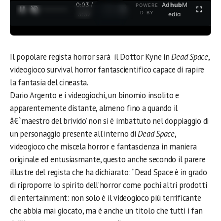
0:04 /
Ad
hub
M
POWERE
1
/
2
D BY
3:37
edia
Il popolare regista horror sarà il Dottor Kyne in
Dead Space
,
videogioco survival horror fantascientifico capace di rapire
la fantasia del cineasta.
Dario Argento e i videogiochi, un binomio insolito e
apparentemente distante, almeno fino a quando il
â€˜maestro del brivido’ non si è imbattuto nel doppiaggio di
un personaggio presente all’interno di
Dead Space
,
videogioco che miscela horror e fantascienza in maniera
originale ed entusiasmante, questo anche secondo il parere
illustre del regista che ha dichiarato: “Dead Space è in grado
di riproporre lo spirito dell’horror come pochi altri prodotti
di entertainment: non solo è il videogioco più terrificante
che abbia mai giocato, ma è anche un titolo che tutti i fan