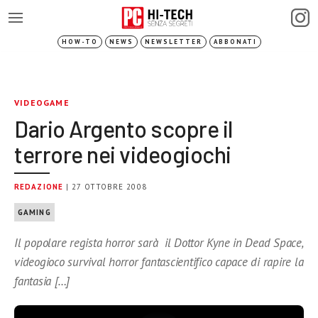
HOW-TO
NEWS
NEWSLETTER
ABBONATI
VIDEOGAME
Dario Argento scopre il
terrore nei videogiochi
REDAZIONE
| 27 OTTOBRE 2008
GAMING
Il popolare regista horror sarà il Dottor Kyne in Dead Space,
videogioco survival horror fantascientifico capace di rapire la
fantasia […]