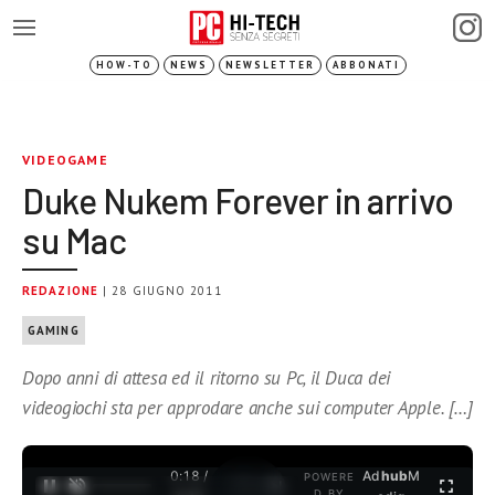
HOW-TO
NEWS
NEWSLETTER
ABBONATI
VIDEOGAME
Duke Nukem Forever in arrivo
su Mac
REDAZIONE
| 28 GIUGNO 2011
GAMING
Dopo anni di attesa ed il ritorno su Pc, il Duca dei
videogiochi sta per approdare anche sui computer Apple. […]
0:18 /
Ad
hub
M
POWERE
1
/
2
D BY