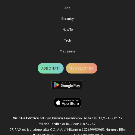
App
Security
HowTo
Tech
Magazine
ABBONATI
NEWSLETTER
Visibilia Editrice Srl
- Via Privata Giovannino De Grassi 12/12A - 20123
Milano. Iscritta al ROC con il n.37767.
CF, P.IVA ed iscrizione alla C.C.I.A.A. di Milano n.10269990965. Numero REA: