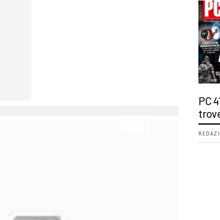
PC 4
trov
REDAZI