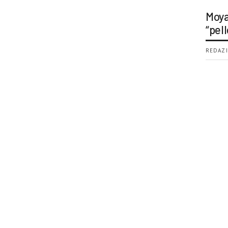
Moya
“pell
REDAZI