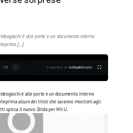
 videogiochi è alle porte e un documento interno
nteprima […]
1
/
2
Ad
hub
Media
POWERED BY
 videogiochi è alle porte e un documento interno
nteprima alcuni dei titoli che saranno mostrati agli
utti spicca il nuovo Zelda per Wii U.