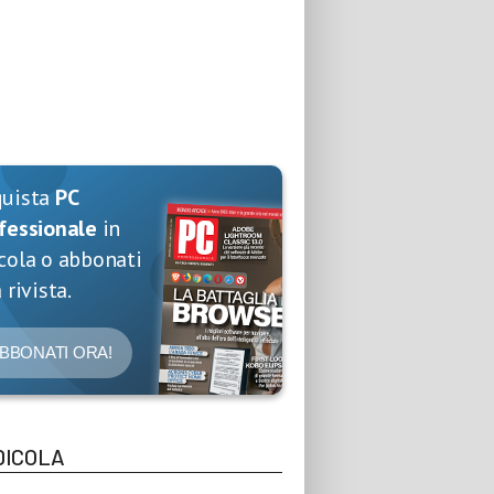
quista
PC
fessionale
in
cola o abbonati
 rivista.
BBONATI ORA!
DICOLA