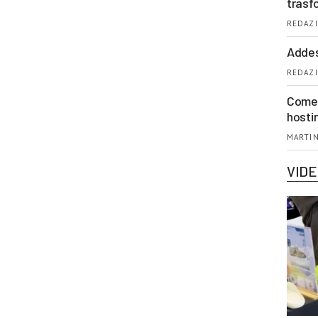
trasf
REDAZI
Addes
REDAZI
Come 
hosti
MARTIN
VID