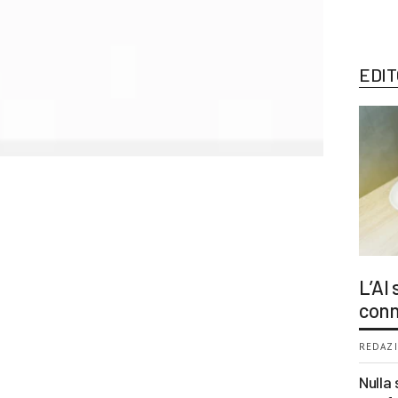
EDIT
L’AI
conn
REDAZI
Nulla 