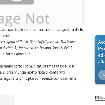
y, ossia quelli che saranno mostrati on stage durante le
ntendo.
Ac
he Legend of Zelda: Shard of Nightmare, Star Wars:
ar 4, Halo 5, Uncharted 4
e
Beyond Good & Evil 2
.
Pro
à in forma giocabile.
edi
alla
cheranno certo i comunicati stampa ufficiali e le
a, si preannuncia molto ricca di contenuti.
A
ile seguire le principlai conferenze comodamente
.
IN E